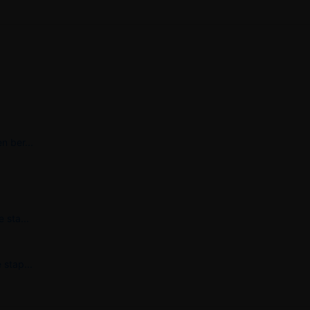
n ber...
 sta...
 stap...