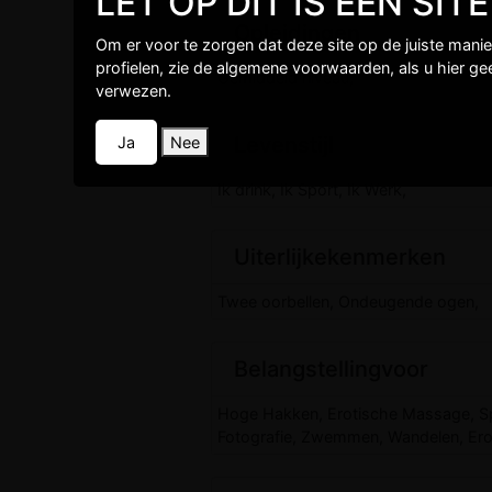
LET OP DIT IS EEN SI
Opleidingen
Om er voor te zorgen dat deze site op de juiste mani
profielen, zie de algemene voorwaarden, als u hier g
Gemiddeld niveau,
verwezen.
Levenstijl
Ja
Nee
Ik drink, Ik Sport, Ik Werk,
Uiterlijkekenmerken
Twee oorbellen, Ondeugende ogen,
Belangstellingvoor
Hoge Hakken, Erotische Massage, Spel
Fotografie, Zwemmen, Wandelen, Erot