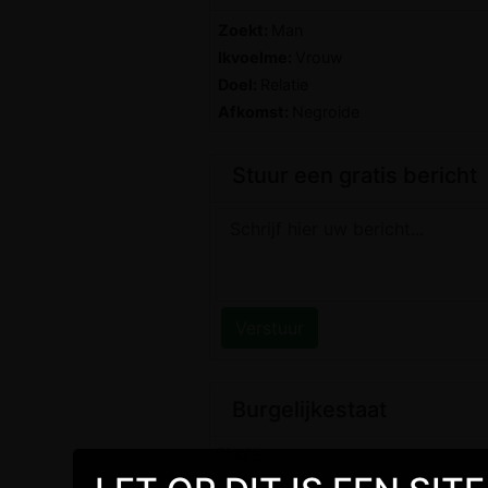
Zoekt:
Man
Ikvoelme:
Vrouw
Doel:
Relatie
Afkomst:
Negroide
Stuur een gratis bericht
Burgelijkestaat
Single,