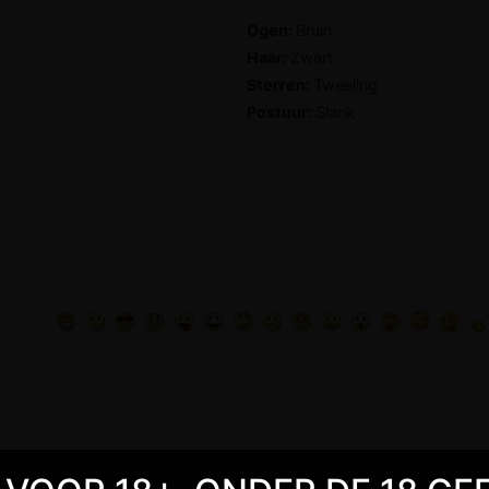
Ogen:
Bruin
Haar:
Zwart
Sterren:
Tweeling
Postuur:
Slank