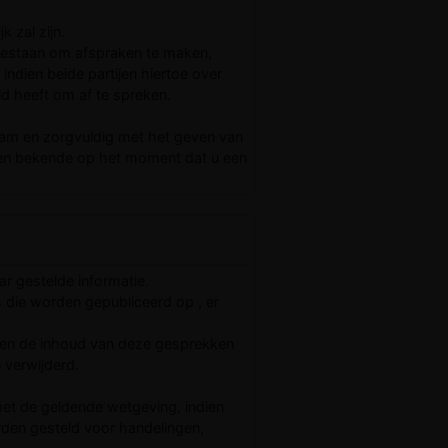
 zal zijn.
gestaan om afspraken te maken,
ndien beide partijen hiertoe over
eid heeft om af te spreken.
zaam en zorgvuldig met het geven van
 een bekende op het moment dat u een
ar gestelde informatie.
o’s die worden gepubliceerd op , er
ndien de inhoud van deze gesprekken
 verwijderd.
 met de geldende wetgeving, indien
rden gesteld voor handelingen,