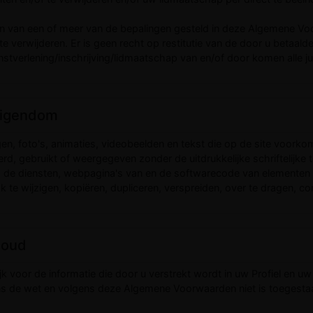
 van een of meer van de bepalingen gesteld in deze Algemene Vo
f te verwijderen. Er is geen recht op restitutie van de door u betaald
stverlening/inschrijving/lidmaatschap van en/of door komen alle ju
 Eigendom
en, foto's, animaties, videobeelden en tekst die op de site voorkom
d, gebruikt of weergegeven zonder de uitdrukkelijke schriftelijke
 de diensten, webpagina's van en de softwarecode van elementen wa
e wijzigen, kopiëren, dupliceren, verspreiden, over te dragen, co
nhoud
k voor de informatie die door u verstrekt wordt in uw Profiel en uw b
ens de wet en volgens deze Algemene Voorwaarden niet is toegesta