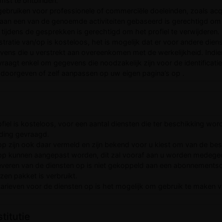
st te ontbinden.
gebruiken voor professionele of commerciële doeleinden, zoals acquisi
el aan een van de genoemde activiteiten gebaseerd is gerechtigd om 
tijdens de gesprekken is gerechtigd om het profiel te verwijderen.
tratie van/op is kosteloos, het is mogelijk dat er voor andere di
vens die u verstrekt aan overeenkomen met de werkelijkheid. Indi
raagt enkel om gegevens die noodzakelijk zijn voor de identificatie 
l doorgeven of zelf aanpassen op uw eigen pagina’s op .
el is kosteloos, voor een aantal diensten die ter beschikking wor
ding gevraagd.
op zijn ook daar vermeld en zijn bekend voor u kiest om van de be
 op kunnen aangepast worden, dit zal vooraf aan u worden medege
veren van de diensten op is niet gekoppeld aan een abonnementsd
zen pakket is verbruikt.
arieven voor de diensten op is het mogelijk om gebruik te maken
titutie