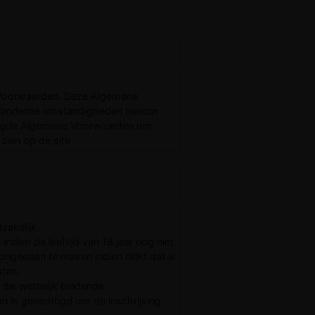
e Voorwaarden. Deze Algemene
eranderde omstandigheden hierom
ijzigde Algemene Voorwaarden om
zien op de site .
zakelijk.
ndien de leeftijd van 18 jaar nog niet
 ongedaan te maken indien blijkt dat u
sten.
die wettelijk bindende
n is gerechtigd om de inschrijving