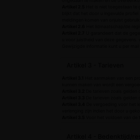
ongedaan te maken en de overeenkom
Artikel 2.5
Het is niet toegestaan te 
blijkt dat het door u ingevulde profi
meldingen komen van onjuist gebruik 
Artikel 2.6
Het lidmaatschap/de regis
Artikel 2.7
U garandeert dat de gege
u voor juistheid van deze gegevens. v
Gewijzigde informatie kunt u per mai
Artikel 3 - Tarieven
Artikel 3.1
Het aanmaken van een profi
kunnen maken van wordt een vergoe
Artikel 3.2
De tarieven zoals gelden 
Artikel 3.3
De tarieven zoals gelden
Artikel 3.4
De vergoeding voor het le
verlenging zijn indien het door u geko
Artikel 3.5
Voor het voldoen van de t
Artikel 4 - Bedenktijd/res