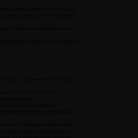
ndien u geen gebruik wenst te maken
ze termijn gaat in op het moment dat
emaakt van een van de diensten van
de pakketten en alleen als u nog geen
ikt dan is er geen enkele financiële
u uw profiel op elk moment
ngen plaatsvinden.
ikel 2.4 van deze Algemene
lidmaatschap per direct te beëindigen.
n dan ook (hieronder verstaan wij in
n strafbare feiten) is gerechtigd om
igen. Er is geen recht op restitutie