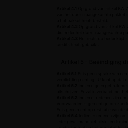
Artikel 4.1
Op grond van artikel BW 7
van het door u aangekochte pakket m
u het pakket heeft besteld.
Artikel 4.2
Op grond van artikel BW 7
die onder het door u aangekochte pak
Artikel 4.3
Het recht op bedenktijd zo
credits heeft gebruikt.
Artikel 5 - Beëindiging d
Artikel 5.1
Er is geen sprake van een 
verplichting richting . U kunt op da
Artikel 5.2
Indien u geen gebruik mee
uitschrijven. Er zal in verband met 
Artikel 5.3
Indien er redenen zijn om
Voorwaarden is gerechtigd om zonder t
Er is geen recht op restitutie van de 
Artikel 5.4
Indien er redenen zijn om 
ieder geval maar niet uitsluitend: min
zonder toelichting het profiel af te s