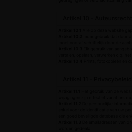
gedragingen of veronachtzaming van 
Artikel 10 - Auteursrecht
Artikel 10.1
Alle op deze website gepu
Artikel 10.2
Ieder gebruik dat door d
moet vooraf schriftelijk door de aa
Artikel 10.3
Elk gebruik van aangebo
vertalen, opslaan, verwerken c.q. h
Artikel 10.4
Prints, fotokopieën en d
Artikel 11 - Privacybeleid
Artikel 11.1
Het gebruik van de website
wijzigingen zijn effectief vanaf het 
Artikel 11.2
De persoonlijke informati
enkel voor de identificatie van uw pe
een goed beveiligde datebase die enk
Artikel 11.3
De emailadressen van onz
worden gedeeld.