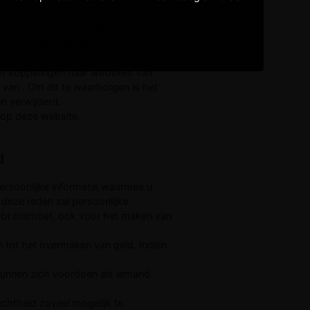
 en/of te vertragen door middel van
amailings, die door een Lid zijn
gen.
et koppelingen naar websites van
n van . Om dit te waarborgen is het
n verwijderd.
 op deze website.
d
ersoonlijke informatie waarmee u
m deze reden zal persoonlijke
hebt ontmoet, ook voor het maken van
n tot het overmaken van geld. Indien
 kunnen zich voordoen als iemand
chtheid zoveel mogelijk te