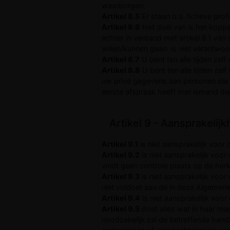
waarborgen.
Artikel 8.5
Er staan o.a. fictieve pro
Artikel 8.6
Het doel van is het kopp
echter in verband met artikel 8.1 va
willen/kunnen gaan. is niet verantwoor
Artikel 8.7
U bent ten alle tijden zel
Artikel 8.8
U bent ten alle tijden ze
uw privé gegevens aan personen die u
eerste afspraak heeft met iemand die
Artikel 9 - Aansprakelijk
Artikel 9.1
is niet aansprakelijk voor 
Artikel 9.2
is niet aansprakelijk voor 
vindt geen controle plaats op de he
Artikel 9.3
is niet aansprakelijk voo
niet voldoet aan de in deze Algemen
Artikel 9.4
is niet aansprakelijk voor
Artikel 9.5
doet alles wat in haar mac
noodzakelijk zal de betreffende han