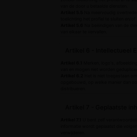
van de door u betaalde diensten.
Artikel 5.5
Na meervoudig overtreden
toelichting het profiel te sluiten en/o
Artikel 5.6
Na beëindigen van de dien
van elkaar te vervallen.
Artikel 6 - Intellectueel
Artikel 6.1
Merken, logo's, afbeelding
van en mogen niet worden gedupliceer
Artikel 6.2
Het is niet toegestaan om
opgebouwd, op welke manier dan ook t
distribueren.
Artikel 7 - Geplaatste i
Artikel 7.1
U bent zelf verantwoordelij
informatie wordt geplaatst die volg
verwijderen.