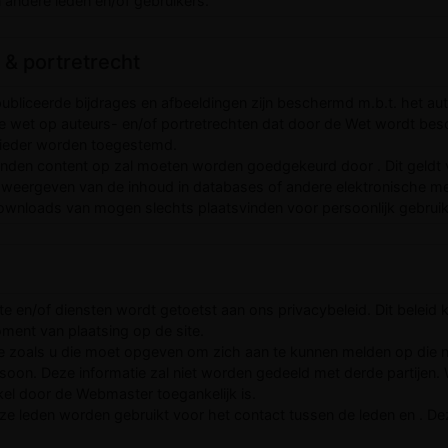
andere leden en/of gebruikers.
 & portretrecht
bliceerde bijdrages en afbeeldingen zijn beschermd m.b.t. het aut
e wet op auteurs- en/of portretrechten dat door de Wet wordt be
nbieder worden toegestemd.
nden content op zal moeten worden goedgekeurd door . Dit geldt v
et weergeven van de inhoud in databases of andere elektronische m
ownloads van mogen slechts plaatsvinden voor persoonlijk gebruik
 en/of diensten wordt getoetst aan ons privacybeleid. Dit beleid ka
moment van plaatsing op de site.
e zoals u die moet opgeven om zich aan te kunnen melden op die ni
rsoon. Deze informatie zal niet worden gedeeld met derde partijen.
el door de Webmaster toegankelijk is.
e leden worden gebruikt voor het contact tussen de leden en . Dez