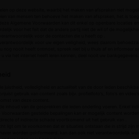
fielen op deze website, waarbij het maken van afspraken niet mogelijk
elen van mensen ten behoeve het maken van afspraken, het is toe
n deze Algemene Voorwaarden kan dit enkel op openbare locaties en i
delijk voor het feit dat de andere partij niet de wil of de mogelijkh
f verantwoordelijk voor de contacten die u heeft op .
lf verantwoordelijk voor uw eigen veiligheid, wees daarom behoed
 nog nooit heeft ontmoet, spreek niet bij u thuis af en informeer
 u via het internet heeft leren kennen, deel nooit uw bankgegevens.
heid
de juistheid, volledigheid en actualiteit van de door leden beschikba
onjuist gebruik van content zoals bijv. profielfoto’s, foto’s en vide
rkomst van deze content.
r de inhoud van de gesprekken die leden onderling voeren. Enkel i
e Voorwaarden gestelde bepalingen kan er mogelijk content worden
 directe of indirecte schade voortkomend uit het gebruik van .
ht ligt om te voorkomen dat er situaties ontstaan die in strijd zijn
dhaver worden geïnformeerd. kan dan ook niet verantwoordelijk wo