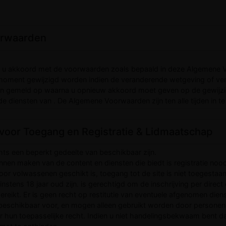
oorwaarden
gaat u akkoord met de voorwaarden zoals bepaald in deze Algemen
moment gewijzigd worden indien de veranderende wetgeving of v
worden gemeld op waarna u opnieuw akkoord moet geven op de gew
e diensten van . De Algemene Voorwaarden zijn ten alle tijden in te 
 voor Toegang en Registratie & Lidmaatschap
chts een beperkt gedeelte van beschikbaar zijn.
nen maken van de content en diensten die biedt is registratie nood
oor volwassenen geschikt is, toegang tot de site is niet toegestaan i
nstens 18 jaar oud zijn. is gerechtigd om de inschrijving per direct
 bereikt. Er is geen recht op restitutie van eventuele afgenomen dien
 beschikbaar voor, en mogen alleen gebruikt worden door personen 
hun toepasselijke recht. Indien u niet handelingsbekwaam bent da