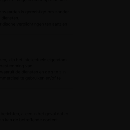
orwaarden is gerechtigd om zonder
e diensten.
ridische verplichtingen ten aanzien
en, zijn het intellectuele eigendom
 toestemming van .
aruit de diensten en de site zijn
mmercieel te gebruiken en/of te
erichten, alleen in het geval dat er
an kan de betreffende content