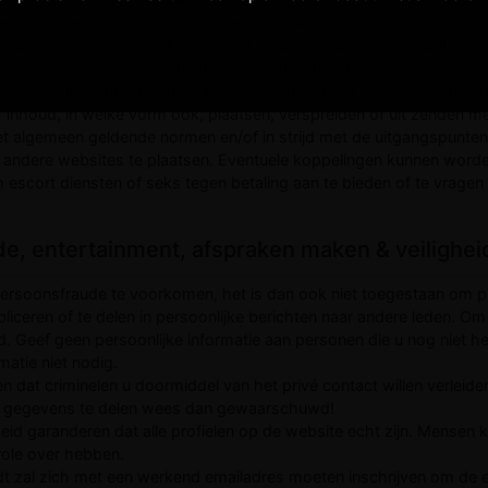
eperken, te verstoren of onmogelijk te maken.
rmaal communicatieverkeer tussen Leden op de site te onderbreken
e bommen, massamailings etc. behoudt zich het recht voor om mass
e kwaliteit van het gebruik van de Diensten voor Leden te waarbor
 inhoud, in welke vorm ook, plaatsen, verspreiden of uit zenden m
jn met algemeen geldende normen en/of in strijd met de uitgangspunte
 andere websites te plaatsen. Eventuele koppelingen kunnen worde
 escort diensten of seks tegen betaling aan te bieden of te vragen
de, entertainment, afspraken maken & veilighei
persoonsfraude te voorkomen, het is dan ook niet toegestaan om p
ubliceren of te delen in persoonlijke berichten naar andere leden. O
d. Geef geen persoonlijke informatie aan personen die u nog niet 
matie niet nodig.
 dat criminelen u doormiddel van het privé contact willen verleide
é gegevens te delen wees dan gewaarschuwd!
id garanderen dat alle profielen op de website echt zijn. Mensen
role over hebben.
t zal zich met een werkend emailadres moeten inschrijven om de e