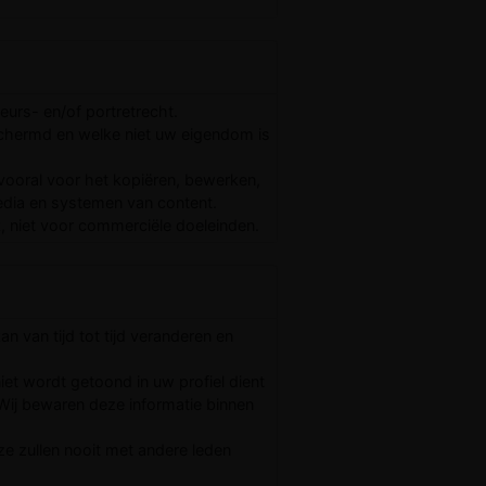
eurs- en/of portretrecht.
schermd en welke niet uw eigendom is
ooral voor het kopiëren, bewerken,
edia en systemen van content.
, niet voor commerciële doeleinden.
n van tijd tot tijd veranderen en
et wordt getoond in uw profiel dient
 Wij bewaren deze informatie binnen
e zullen nooit met andere leden