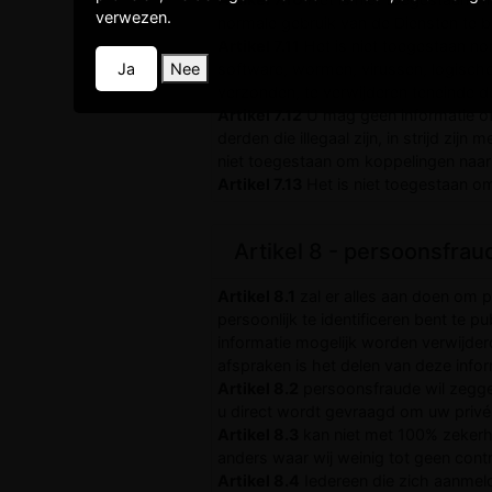
verwezen.
normale gebruik van de Diensten te b
Artikel 7.11
Het is niet toegestaan no
Ja
Nee
software, wormen, virussen, logisch
verzonden, te verwijderen teneinde d
Artikel 7.12
U mag geen informatie of
derden die illegaal zijn, in strijd zi
niet toegestaan om koppelingen naar
Artikel 7.13
Het is niet toegestaan om
Artikel 8 - persoonsfrau
Artikel 8.1
zal er alles aan doen om 
persoonlijk te identificeren bent te p
informatie mogelijk worden verwijder
afspraken is het delen van deze infor
Artikel 8.2
persoonsfraude wil zeggen
u direct wordt gevraagd om uw priv
Artikel 8.3
kan niet met 100% zekerhe
anders waar wij weinig tot geen cont
Artikel 8.4
Iedereen die zich aanmeld