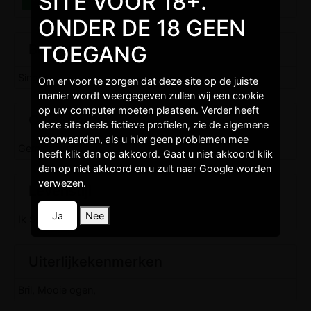
SITE VOOR 18+.
ONDER DE 18 GEEN
TOEGANG
Burgelijkestaat
Single,
Om er voor te zorgen dat deze site op de juiste
manier wordt weergegeven zullen wij een cookie
op uw computer moeten plaatsen. Verder heeft
Opleidingen
deze site deels fictieve profielen, zie de algemene
voorwaarden, als u hier geen problemen mee
Gemiddeld niveau,
heeft klik dan op akkoord. Gaat u niet akkoord klik
dan op niet akkoord en u zult naar Google worden
verwezen.
Levenstijl
Ja
Nee
Ik Sport, Ik Werk,
Uiterlijkekenmerken
Bril, Mooie ogen,