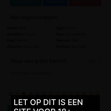
Like kirrykirry
Schenken
Meld misbruik
Mijn eigenschappen
Zoekt:
Man
Ogen:
Bruin
Ikvoelme:
Vrouw
Haar:
Donkerbruin
Doel:
Relatie
Sterren:
Stier
Afkomst:
Negroide
Postuur:
Normaal
Stuur een gratis bericht
LET OP DIT IS EEN